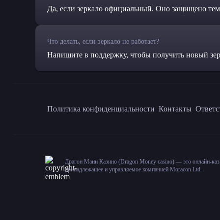
Да, если зеркало официальный. Оно защищено теми
Что делать, если зеркало не работает?
Напишите в поддержку, чтобы получить новый зер
Политика конфиденциальности
Контакты
Ответс
Драгон Мани Казино (Dragon Money casino) — это онлайн-каз
принадлежащее и управляемое компанией Moracon Ltd.