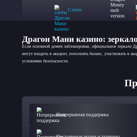
Слоты
Драгон Мани казино: зеркало
Если основной домен заблокирован, официальное зеркало Др
могут входить в аккаунт, пополнять баланс, участвовать в а
условиями безопасности.
Пр
Непрерывная поддержка
Постоянные акции и турниры