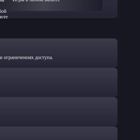
и ограничениях доступа.