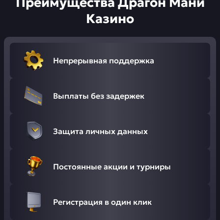
Преимущества Драгон Мани
Казино
Непрерывная поддержка
Выплаты без задержек
Защита личных данных
Постоянные акции и турниры
Регистрация в один клик