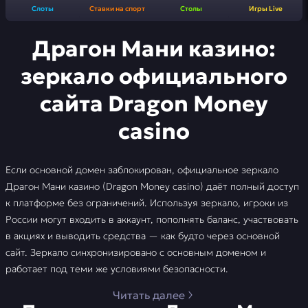
Слоты
Ставки на спорт
Столы
Игры Live
Драгон Мани казино:
зеркало официального
сайта Dragon Money
casino
Если основной домен заблокирован, официальное зеркало
Драгон Мани казино (Dragon Money casino) даёт полный доступ
к платформе без ограничений. Используя зеркало, игроки из
России могут входить в аккаунт, пополнять баланс, участвовать
в акциях и выводить средства — как будто через основной
сайт. Зеркало синхронизировано с основным доменом и
работает под теми же условиями безопасности.
Читать далее