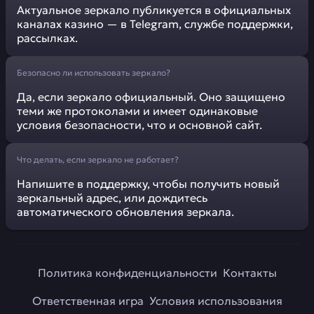
Актуальное зеркало публикуется в официальных
каналах казино — в Telegram, службе поддержки,
рассылках.
Безопасно ли использовать зеркало?
Да, если зеркало официальный. Оно защищено
теми же протоколами и имеет одинаковые
условия безопасности, что и основной сайт.
Что делать, если зеркало не работает?
Напишите в поддержку, чтобы получить новый
зеркальный адрес, или дождитесь
автоматического обновления зеркала.
Политика конфиденциальности
Контакты
Ответственная игра
Условия использования